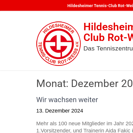
Skip
Hildesheimer Tennis-Club Rot-Weiß
to
content
Hildeshei
Club Rot-W
Das Tenniszentr
Monat:
Dezember 2
Wir wachsen weiter
13. Dezember 2024
Mehr als 100 neue Mitglieder im Jahr 202
1.Vorsitzender, und Trainerin Aida Faki