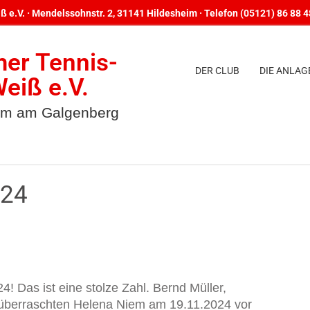
 e.V. · Mendelssohnstr. 2, 31141 Hildesheim · Telefon (05121) 86 88 
mer Tennis-
DER CLUB
DIE ANLAG
eiß e.V.
um am Galgenberg
024
4! Das ist eine stolze Zahl. Bernd Müller,
c überraschten Helena Niem am 19.11.2024 vor