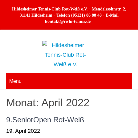
Skip
Hildesheimer Tennis-Club Rot-Weiß e.V. · Mendelssohnstr. 2,
to
31141 Hildesheim · Telefon (05121) 86 88 48 · E-Mail
kontakt@rwhi-tennis.de
content
Menu
Monat:
April 2022
9.SeniorOpen Rot-Weiß
19. April 2022