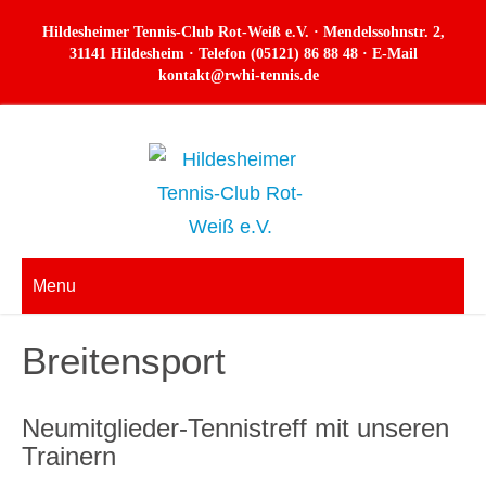
Skip
Hildesheimer Tennis-Club Rot-Weiß e.V. · Mendelssohnstr. 2,
to
31141 Hildesheim · Telefon (05121) 86 88 48 · E-Mail
kontakt@rwhi-tennis.de
content
Menu
Breitensport
Neumitglieder-Tennistreff mit unseren
Trainern